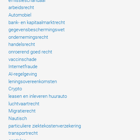
emissieschandaal
arbeidsrecht
Automobiel
bank- en kapitaalmarktrecht
gegevensbeschermingswet
ondernemingsrecht
handelsrecht
onroerend goed recht
vaccinschade
Internetfraude
AI-regelgeving
leningsovereenkomsten
Crypto
leasen en inleveren huurauto
luchtvaartrecht
Migratierecht
Nautisch
particuliere ziektekostenverzekering
transportrecht