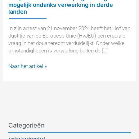
mogelijk ondanks verwerking in derde
landen
In zijn arrest van 21 november 2024 heeft het Hof van
Justitie van de Europese Unie (HvJEU) een cruciale
vraag in het douanerecht verduidelijkt: Onder welke
omstandigheden is verwerking buiten de […]
Uitspraak
Naar het artikel »
HvJ:
Antidumpingsheffingen
mogelijk
ondanks
verwerking
in
derde
Categorieën
landen