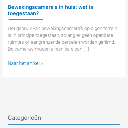
Bewakingscamera's in huis: wat is
toegestaan?
Het gebruik van bewakingscamera's op eigen terrein
is in principe toegestaan, zolang er geen openbare
ruimtes of aangrenzende percelen worden gefilmd.
De camera's mogen alleen de eigen […]
Bewakingscamera's
Naar het artikel »
in
huis:
wat
is
toegestaan?
Categorieën