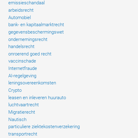
emissieschandaal
arbeidsrecht
Automobiel
bank- en kapitaalmarktrecht
gegevensbeschermingswet
ondernemingsrecht
handelsrecht
onroerend goed recht
vaccinschade
Internetfraude
AI-regelgeving
leningsovereenkomsten
Crypto
leasen en inleveren huurauto
luchtvaartrecht
Migratierecht
Nautisch
particuliere ziektekostenverzekering
transportrecht