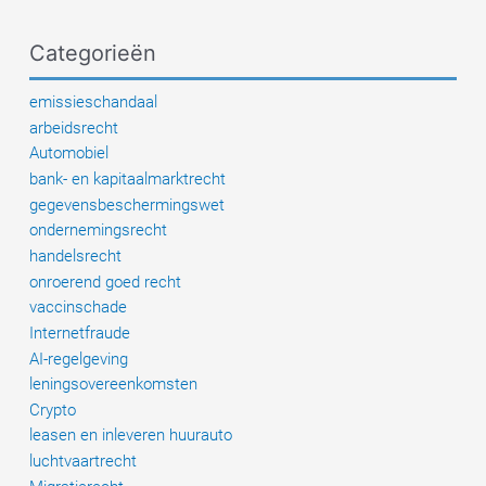
pleziervaartuigcertificaat
afgekeurd?
Categorieën
Algemene
informatie,
emissieschandaal
ondersteuning
arbeidsrecht
van
Automobiel
een
bank- en kapitaalmarktrecht
advocaat
gegevensbeschermingswet
ondernemingsrecht
handelsrecht
onroerend goed recht
vaccinschade
Internetfraude
AI-regelgeving
leningsovereenkomsten
Crypto
leasen en inleveren huurauto
luchtvaartrecht