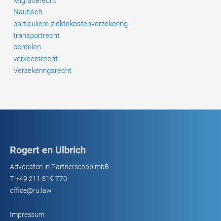
Migratierecht
Nautisch
particuliere ziektekostenverzekering
transportrecht
oordelen
verkeersrecht
Verzekeringsrecht
Rogert en Ulbrich
Advocaten in Partnerschap mbB
T
+49 211 819 770
office@ru.law
Impressum