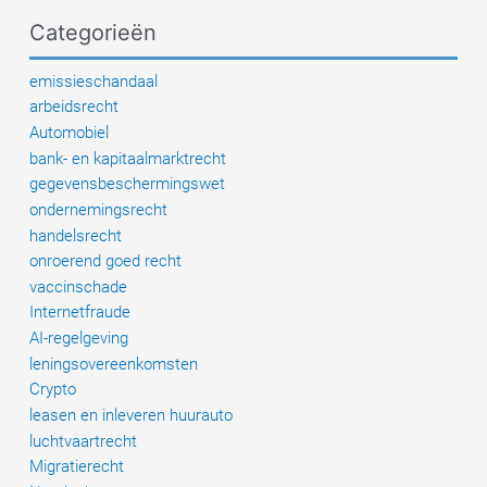
met
Categorieën
de
miljarden
emissieschandaal
Bitcoin
arbeidsrecht
van
Automobiel
Saksen?
bank- en kapitaalmarktrecht
gegevensbeschermingswet
ondernemingsrecht
handelsrecht
onroerend goed recht
vaccinschade
Internetfraude
AI-regelgeving
leningsovereenkomsten
Crypto
leasen en inleveren huurauto
luchtvaartrecht
Migratierecht