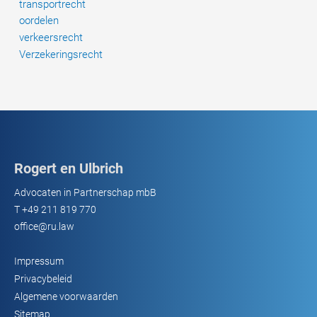
transportrecht
oordelen
verkeersrecht
Verzekeringsrecht
Rogert en Ulbrich
Advocaten in Partnerschap mbB
T
+49 211 819 770
office@ru.law
Impressum
Privacybeleid
Algemene voorwaarden
Sitemap