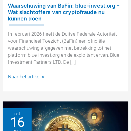
Waarschuwing van BaFin: blue-invest.org –
Wat slachtoffers van cryptofraude nu
kunnen doen
In februari 2026 heeft de Duitse Federale Autoriteit
voor Financieel Toezicht (BaFin) een officiële
waarschuwing afgegeven met betrekking tot het
platform blue-invest.org en de exploitant ervan, Blue
Investment Partners LTD. De […]
Waarschuwing
Naar het artikel »
van
BaFin:
blue-
invest.org
–
okt
16
Wat
slachtoffers