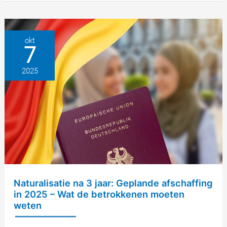
Ledger-
fraude:
huidige
okt
7
aanvallen
en
2025
hoe
u
uw
cryptosaldo
kunt
beschermen
Naturalisatie na 3 jaar: Geplande afschaffing
in 2025 – Wat de betrokkenen moeten
weten