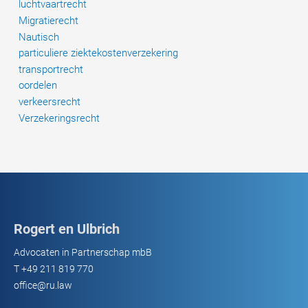
luchtvaartrecht
Migratierecht
Nautisch
particuliere ziektekostenverzekering
transportrecht
oordelen
verkeersrecht
Verzekeringsrecht
Rogert en Ulbrich
Advocaten in Partnerschap mbB
T
+49 211 819 770
office@ru.law