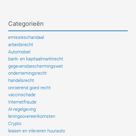
investeerder
nu
moet
Categorieën
weten
emissieschandaal
arbeidsrecht
Automobiel
bank- en kapitaalmarktrecht
gegevensbeschermingswet
ondernemingsrecht
handelsrecht
onroerend goed recht
vaccinschade
Internetfraude
AI-regelgeving
leningsovereenkomsten
Crypto
leasen en inleveren huurauto