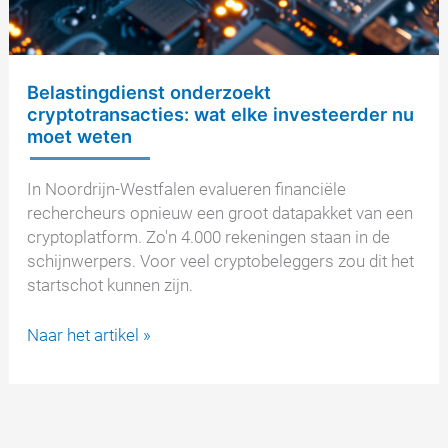
Belastingdienst onderzoekt
cryptotransacties: wat elke investeerder nu
moet weten
In Noordrijn-Westfalen evalueren financiële
rechercheurs opnieuw een groot datapakket van een
cryptoplatform. Zo'n 4.000 rekeningen staan in de
schijnwerpers. Voor veel cryptobeleggers zou dit het
startschot kunnen zijn.
Belastingdienst
Naar het artikel »
onderzoekt
cryptotransacties:
wat
elke