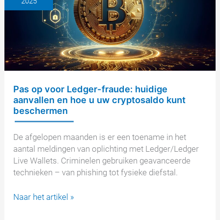
2025
van
cryptofraude
nu
kunnen
doen
Pas op voor Ledger-fraude: huidige
aanvallen en hoe u uw cryptosaldo kunt
beschermen
De afgelopen maanden is er een toename in het
aantal meldingen van oplichting met Ledger/Ledger
Live Wallets. Criminelen gebruiken geavanceerde
technieken – van phishing tot fysieke diefstal.
Pas
Naar het artikel »
op
voor