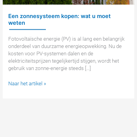
Een zonnesysteem kopen: wat u moet
weten
Fotovoltaïsche energie (PV) is al lang een belangrijk
onderdeel van duurzame energieopwekking. Nu de
kosten voor PV-systemen dalen en de
elektriciteitsprijzen tegelijkertijd stijgen, wordt het
gebruik van zonne-energie steeds […]
Een
Naar het artikel »
zonnesysteem
kopen:
wat
u
moet
weten