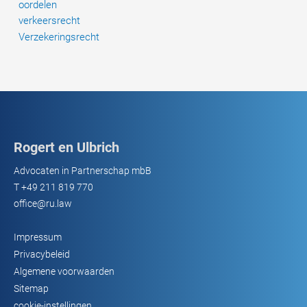
oordelen
verkeersrecht
Verzekeringsrecht
Rogert en Ulbrich
Advocaten in Partnerschap mbB
T
+49 211 819 770
office@ru.law
Impressum
Privacybeleid
Algemene voorwaarden
Sitemap
cookie-instellingen