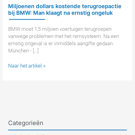
Miljoenen dollars kostende terugroepactie
bij BMW: Man klaagt na ernstig ongeluk
BMW moet 1,5 miljoen voertuigen terugroepen
vanwege problemen met het remsysteem. Na een
ernstig ongeval is er inmiddels aangifte gedaan.
München - […]
Miljoenen
Naar het artikel »
dollars
kostende
terugroepactie
bij
BMW:
Man
klaagt
Categorieën
na
ernstig