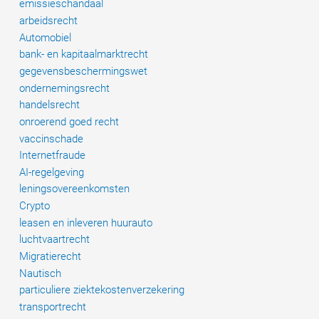
emissieschandaal
ongeluk
arbeidsrecht
Automobiel
bank- en kapitaalmarktrecht
gegevensbeschermingswet
ondernemingsrecht
handelsrecht
onroerend goed recht
vaccinschade
Internetfraude
AI-regelgeving
leningsovereenkomsten
Crypto
leasen en inleveren huurauto
luchtvaartrecht
Migratierecht
Nautisch
particuliere ziektekostenverzekering
transportrecht