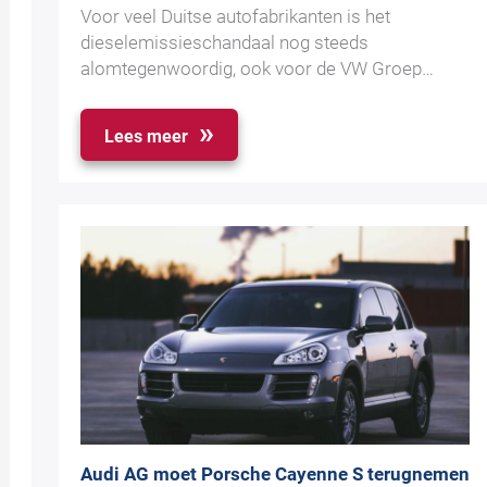
Voor veel Duitse autofabrikanten is het
dieselemissieschandaal nog steeds
alomtegenwoordig, ook voor de VW Groep…
Lees meer
Audi AG moet Porsche Cayenne S terugnemen