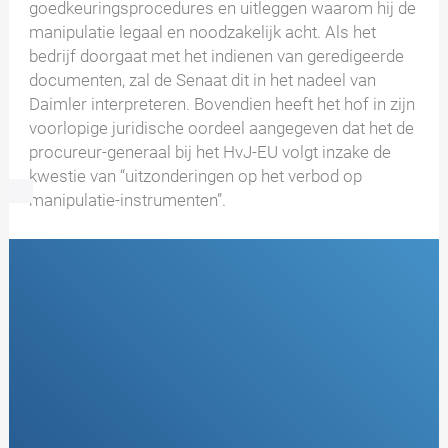
goedkeuringsprocedures en uitleggen waarom hij de
manipulatie legaal en noodzakelijk acht. Als het
bedrijf doorgaat met het indienen van geredigeerde
documenten, zal de Senaat dit in het nadeel van
Daimler interpreteren. Bovendien heeft het hof in zijn
voorlopige juridische oordeel aangegeven dat het de
procureur-generaal bij het HvJ-EU volgt inzake de
kwestie van “uitzonderingen op het verbod op
manipulatie-instrumenten”.