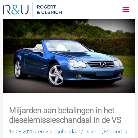
Ga
Hoo
naar
inhoud
Miljarden aan betalingen in het
dieselemissieschandaal in de VS
19.08.2020
/
emissieschandaal
/
Daimler
,
Mercedes