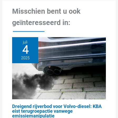
Misschien bent u ook
geïnteresseerd in:
juli
4
2025
Dreigend rijverbod voor Volvo-diesel: KBA
eist terugroepactie vanwege
emissiemanipulatie