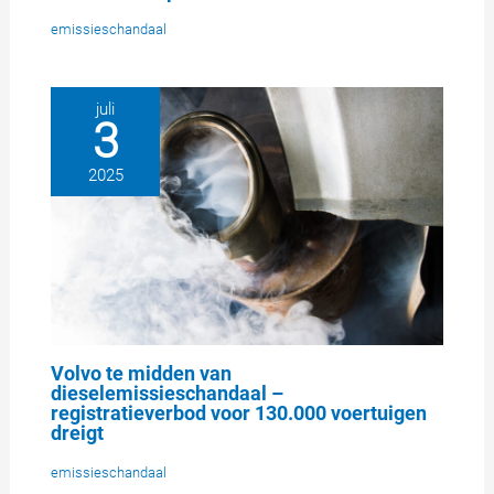
emissieschandaal
juli
3
2025
Volvo te midden van
dieselemissieschandaal –
registratieverbod voor 130.000 voertuigen
dreigt
emissieschandaal