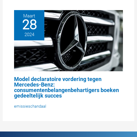
Maart
28
2024
Model declaratoire vordering tegen
Mercedes-Benz:
consumentenbelangenbehartigers boeken
gedeeltelijk succes
emissieschandaal