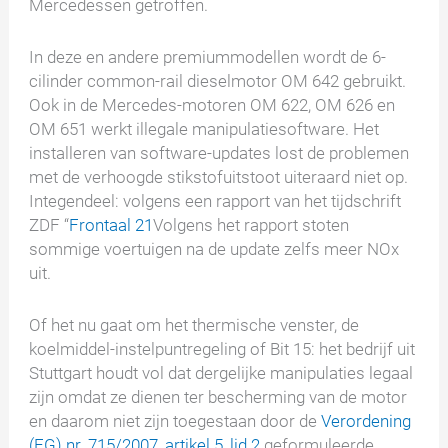
Mercedessen getroffen.
In deze en andere premiummodellen wordt de 6-
cilinder common-rail dieselmotor OM 642 gebruikt.
Ook in de Mercedes-motoren OM 622, OM 626 en
OM 651 werkt illegale manipulatiesoftware. Het
installeren van software-updates lost de problemen
met de verhoogde stikstofuitstoot uiteraard niet op.
Integendeel: volgens een rapport van het tijdschrift
ZDF “
Frontaal 21
Volgens het rapport stoten
sommige voertuigen na de update zelfs meer NOx
uit.
Of het nu gaat om het thermische venster, de
koelmiddel-instelpuntregeling of Bit 15: het bedrijf uit
Stuttgart houdt vol dat dergelijke manipulaties legaal
zijn omdat ze dienen ter bescherming van de motor
en daarom niet zijn toegestaan door de
Verordening
(EG) nr. 715/2007, artikel 5, lid 2
geformuleerde