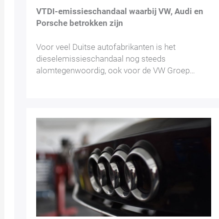
VTDI-emissieschandaal waarbij VW, Audi en
Porsche betrokken zijn
Voor veel Duitse autofabrikanten is het
dieselemissieschandaal nog steeds
alomtegenwoordig, ook voor de VW Groep…