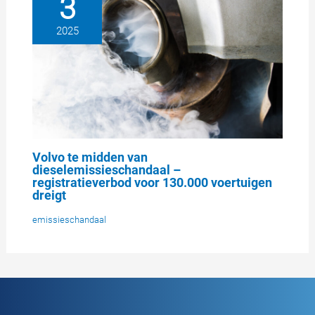
3
2025
Volvo te midden van
dieselemissieschandaal –
registratieverbod voor 130.000 voertuigen
dreigt
emissieschandaal