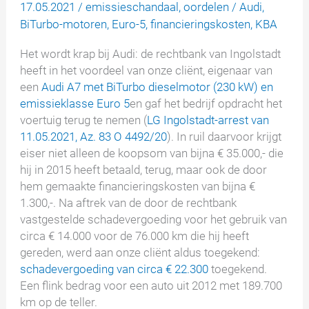
17.05.2021
/
emissieschandaal
,
oordelen
/
Audi
,
BiTurbo-motoren
,
Euro-5
,
financieringskosten
,
KBA
Het wordt krap bij Audi: de rechtbank van Ingolstadt
heeft in het voordeel van onze cliënt, eigenaar van
een
Audi A7 met BiTurbo dieselmotor (230 kW) en
emissieklasse Euro 5
en gaf het bedrijf opdracht het
voertuig terug te nemen (
LG Ingolstadt-arrest van
11.05.2021, Az. 83 O 4492/20
). In ruil daarvoor krijgt
eiser niet alleen de koopsom van bijna € 35.000,- die
hij in 2015 heeft betaald, terug, maar ook de door
hem gemaakte financieringskosten van bijna €
1.300,-. Na aftrek van de door de rechtbank
vastgestelde schadevergoeding voor het gebruik van
circa € 14.000 voor de 76.000 km die hij heeft
gereden, werd aan onze cliënt aldus toegekend:
schadevergoeding van circa € 22.300
toegekend.
Een flink bedrag voor een auto uit 2012 met 189.700
km op de teller.