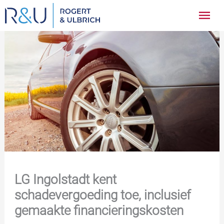
Ga
Hoo
naar
inhoud
LG Ingolstadt kent
schadevergoeding toe, inclusief
gemaakte financieringskosten