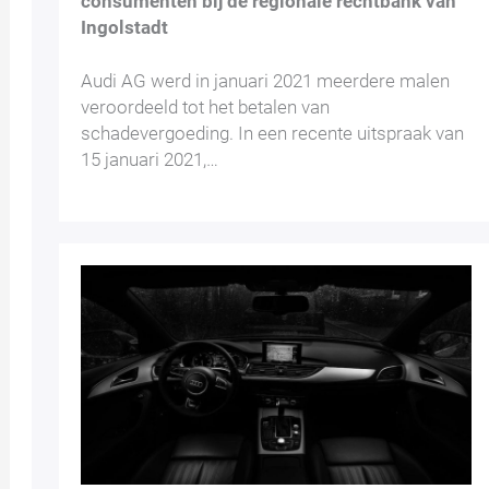
consumenten bij de regionale rechtbank van
Ingolstadt
Audi AG werd in januari 2021 meerdere malen
veroordeeld tot het betalen van
schadevergoeding. In een recente uitspraak van
15 januari 2021,…