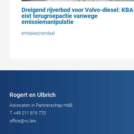
Dreigend rijverbod voor Volvo-diesel: KBA
eist terugroepactie vanwege
emissiemanipulatie
emissieschandaal
Rogert en Ulbrich
Advocaten in Partnerschap mbB
T
+49 211 819 770
office@ru.law