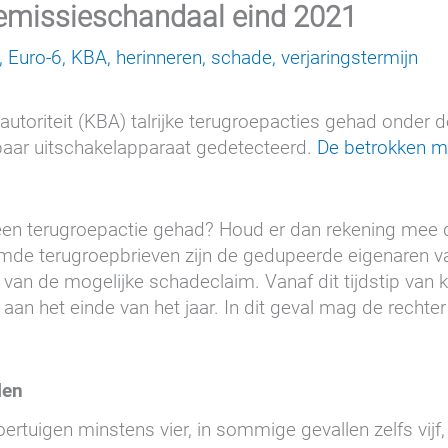
i-emissieschandaal eind 2021
,
Euro-6
,
KBA
,
herinneren
,
schade
,
verjaringstermijn
utoriteit (KBA) talrijke terugroepacties gehad onder 
baar uitschakelapparaat gedetecteerd.
De betrokken mo
18 een terugroepactie gehad? Houd er dan rekening mee
mde terugroepbrieven zijn de gedupeerde eigenaren v
an de mogelijke schadeclaim. Vanaf dit tijdstip van k
r aan het einde van het jaar. In dit geval mag de rechte
len
rtuigen minstens vier, in sommige gevallen zelfs vijf,