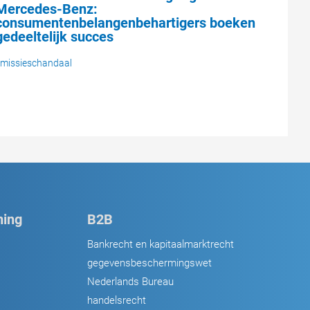
Mercedes-Benz:
consumentenbelangenbehartigers boeken
gedeeltelijk succes
missieschandaal
ing
B2B
Bankrecht en kapitaalmarktrecht
gegevensbeschermingswet
Nederlands Bureau
handelsrecht