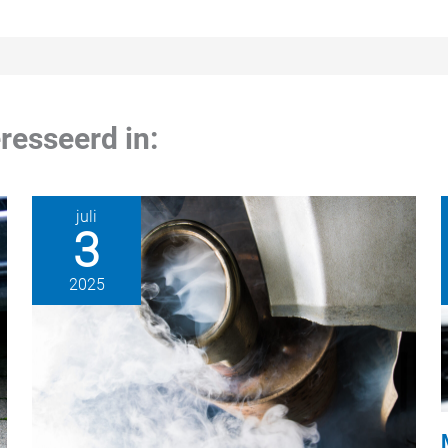
resseerd in:
juli
3
2025