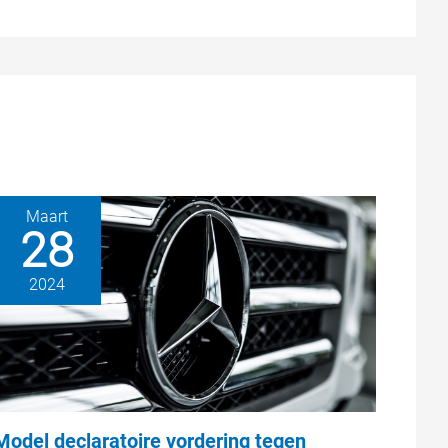
Maart
28
2024
Model declaratoire vordering tegen