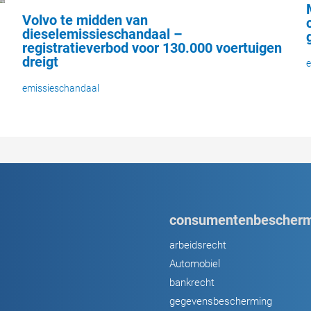
Volvo te midden van
dieselemissieschandaal –
registratieverbod voor 130.000 voertuigen
dreigt
e
emissieschandaal
consumentenbescherm
arbeidsrecht
Automobiel
bankrecht
gegevensbescherming