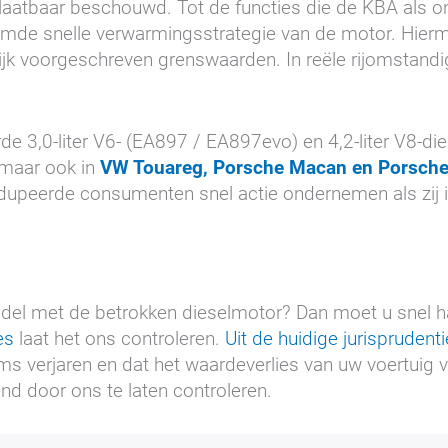
atbaar beschouwd. Tot de functies die de KBA als ont
mde snelle verwarmingsstrategie van de motor. Hier
lijk voorgeschreven grenswaarden. In reële rijomsta
e 3,0-liter V6- (EA897 / EA897evo) en 4,2-liter V8-
 maar ook in
VW Touareg, Porsche Macan en Porsch
upeerde consumenten snel actie ondernemen als zij 
odel met de betrokken dieselmotor? Dan moet u snel h
es
laat het ons controleren.
Uit de huidige jurisprudent
ms verjaren en dat het waardeverlies van uw voertuig 
end door ons te laten controleren.