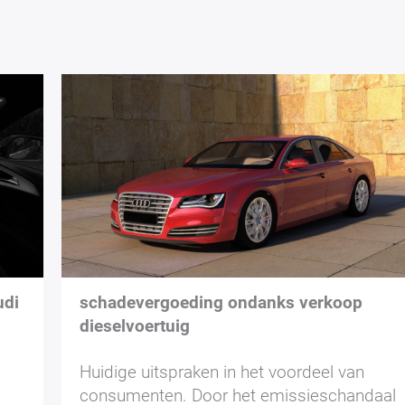
udi
schadevergoeding ondanks verkoop
dieselvoertuig
Huidige uitspraken in het voordeel van
consumenten. Door het emissieschandaal