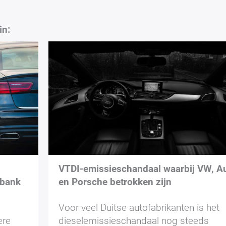
in:
VTDI-emissieschandaal waarbij VW, A
tbank
en Porsche betrokken zijn
Voor veel Duitse autofabrikanten is het
ere
dieselemissieschandaal nog steeds