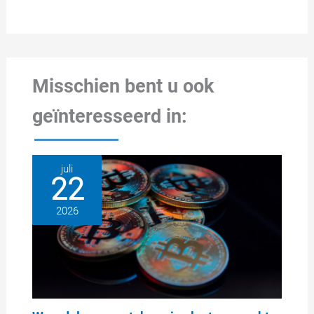
Misschien bent u ook
geïnteresseerd in:
juli
22
2026