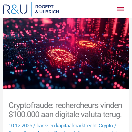
Ga
Hoo
naar
inhoud
Cryptofraude: rechercheurs vinden
$100.000 aan digitale valuta terug.
10.12.2025
/
bank- en kapitaalmarktrecht
,
Crypto
/