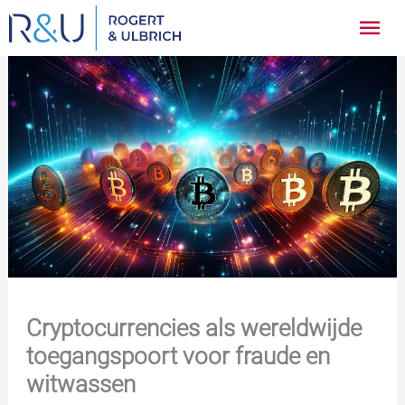
Ga
Hoo
naar
inhoud
Cryptocurrencies als wereldwijde
toegangspoort voor fraude en
witwassen