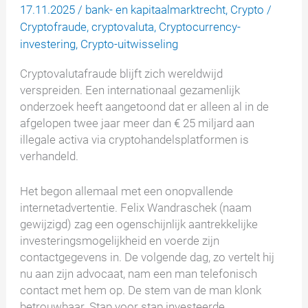
17.11.2025
/
bank- en kapitaalmarktrecht
,
Crypto
/
Cryptofraude
,
cryptovaluta
,
Cryptocurrency-
investering
,
Crypto-uitwisseling
Cryptovalutafraude blijft zich wereldwijd
verspreiden. Een internationaal gezamenlijk
onderzoek heeft aangetoond dat er alleen al in de
afgelopen twee jaar meer dan € 25 miljard aan
illegale activa via cryptohandelsplatformen is
verhandeld.
Het begon allemaal met een onopvallende
internetadvertentie. Felix Wandraschek (naam
gewijzigd) zag een ogenschijnlijk aantrekkelijke
investeringsmogelijkheid en voerde zijn
contactgegevens in. De volgende dag, zo vertelt hij
nu aan zijn advocaat, nam een man telefonisch
contact met hem op. De stem van de man klonk
betrouwbaar. Stap voor stap investeerde