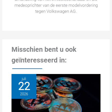
medeoprichter van de eerste modelvordering
tegen Volkswagen AG.
Misschien bent u ook
geïnteresseerd in:
juli
22
2026