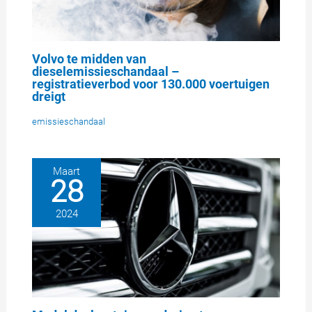
Volvo te midden van
dieselemissieschandaal –
registratieverbod voor 130.000 voertuigen
dreigt
emissieschandaal
Maart
28
2024