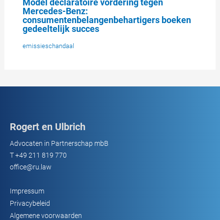
Model declaratoire vordering tegen
Mercedes-Benz:
consumentenbelangenbehartigers boeken
gedeeltelijk succes
emissieschandaal
Rogert en Ulbrich
Advocaten in Partnerschap mbB
T
+49 211 819 770
office@ru.law
Impressum
Privacybeleid
Algemene voorwaarden