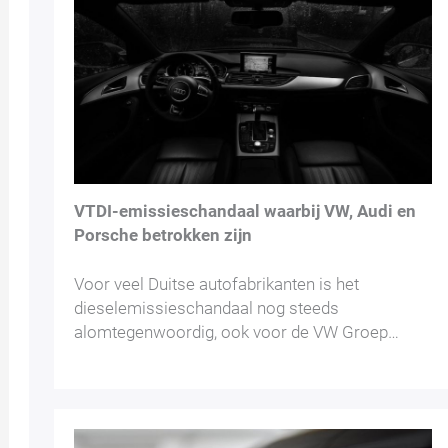
VTDI-emissieschandaal waarbij VW, Audi en
Porsche betrokken zijn
Voor veel Duitse autofabrikanten is het
dieselemissieschandaal nog steeds
alomtegenwoordig, ook voor de VW Groep…