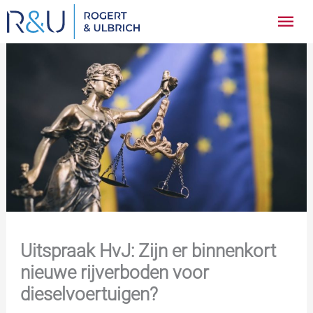
Ga
Hoo
naar
inhoud
Uitspraak HvJ: Zijn er binnenkort
nieuwe rijverboden voor
dieselvoertuigen?