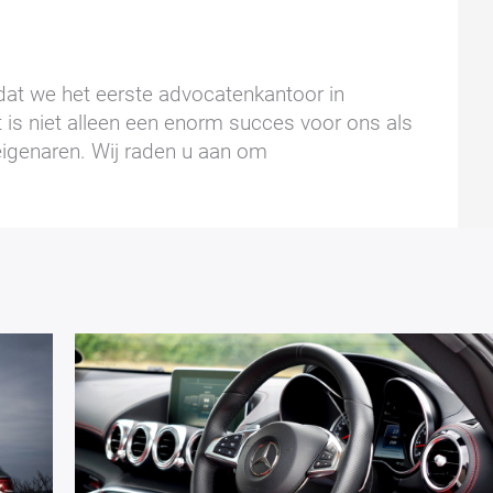
dat we het eerste advocatenkantoor in
t is niet alleen een enorm succes voor ons als
eigenaren. Wij raden u aan om