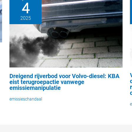
4
2025
Dreigend rijverbod voor Volvo-diesel: KBA
eist terugroepactie vanwege
emissiemanipulatie
emissieschandaal
e