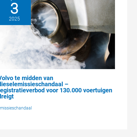
3
2025
Volvo te midden van
dieselemissieschandaal –
registratieverbod voor 130.000 voertuigen
dreigt
missieschandaal