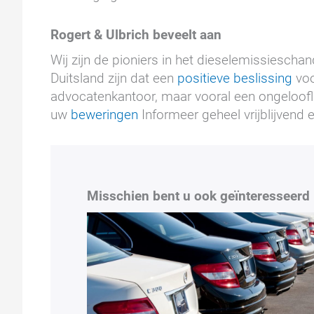
Rogert & Ulbrich beveelt aan
Wij zijn de pioniers in het dieselemissiesc
Duitsland zijn dat een
positieve beslissing
voo
advocatenkantoor, maar vooral een ongeloofl
uw
beweringen
Informeer geheel vrijblijvend 
Misschien bent u ook geïnteresseerd 