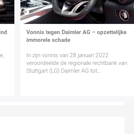
ind
Vonnis tegen Daimler AG – opzettelijke
immorele schade
e,
In zijn vonnis van 28 januari 2022
veroordeelde de regionale rechtbank van
Stuttgart (LG) Daimler AG tot…