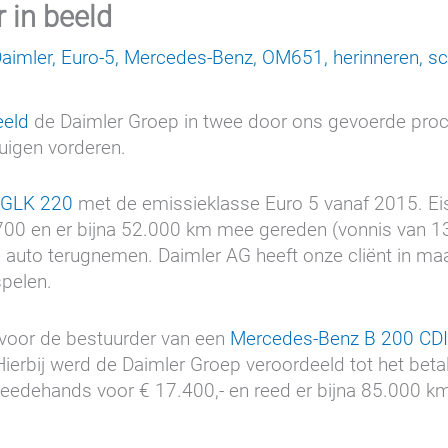
 in beeld
aimler
,
Euro-5
,
Mercedes-Benz
,
OM651
,
herinneren
,
s
eeld
de Daimler Groep in twee door ons gevoerde proce
uigen vorderen.
 GLK 220
met de emissieklasse Euro 5 vanaf 2015. Ei
700 en er bijna 52.000 km mee gereden (vonnis van 1
 auto terugnemen. Daimler AG heeft onze cliënt in ma
pelen.
voor de bestuurder van een
Mercedes-Benz B 200 CDI
Hierbij werd de Daimler Groep veroordeeld tot het beta
tweedehands voor € 17.400,- en reed er bijna 85.000 k