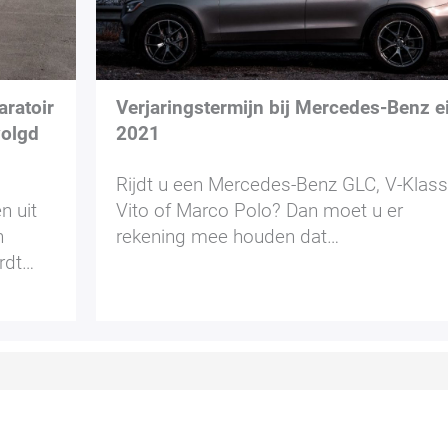
aratoir
Verjaringstermijn bij Mercedes-Benz e
volgd
2021
Rijdt u een Mercedes-Benz GLC, V-Klass
n uit
Vito of Marco Polo? Dan moet u er
n
rekening mee houden dat…
rdt…