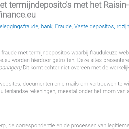
 termijndeposito's met het Raisin
finance.eu
eleggingsfraude
,
bank
,
Fraude
,
Vaste deposito's
,
rozij
fraude met termijndeposito's waarbij frauduleuze webs
ce.eu worden hierdoor getroffen. Deze sites presenter
paringen)
Dit komt echter niet overeen met de werkelij
e websites, documenten en e-mails om vertrouwen te 
tenlandse rekeningen, meestal onder het mom van aan
p, de correspondentie en de processen van legitieme fi