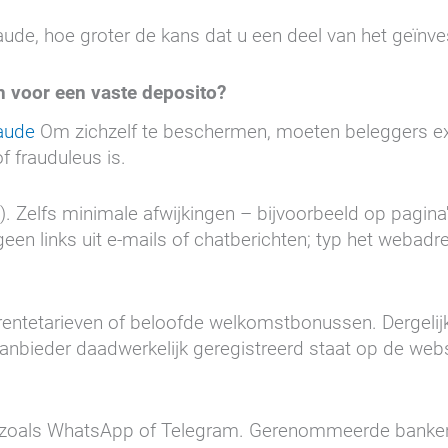
de, hoe groter de kans dat u een deel van het geïnves
n voor een vaste deposito?
raude
Om zichzelf te beschermen, moeten beleggers ext
 frauduleus is.
). Zelfs minimale afwijkingen – bijvoorbeeld op pagina'
n links uit e-mails of chatberichten; typ het webadre
ntetarieven of beloofde welkomstbonussen. Dergelijk
anbieder daadwerkelijk geregistreerd staat op de webs
 zoals WhatsApp of Telegram. Gerenommeerde banken e