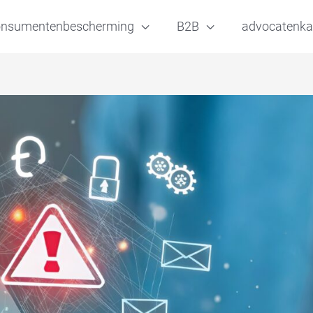
onsumentenbescherming
B2B
advocatenka