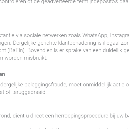
te controleren of de geadverteerde termijndeposito's d
instantie via sociale netwerken zoals WhatsApp, Instagr
en. Dergelijke gerichte klantbenadering is illegaal z
ht (BaFin). Bovendien is er sprake van een duidelijk g
rm worden misbruikt.
nen
 dergelijke beleggingsfraude, moet onmiddellijk actie 
et of teruggedraaid.
ond, dient u direct een herroepingsprocedure bij uw ban