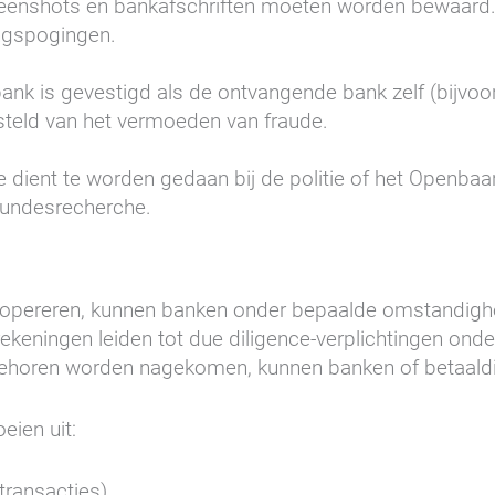
creenshots en bankafschriften moeten worden bewaard.
ngspogingen.
k is gevestigd als de ontvangende bank zelf (bijvoor
esteld van het vermoeden van fraude.
de dient te worden gedaan bij de politie of het Openb
Bundesrecherche.
d opereren, kunnen banken onder bepaalde omstandigh
 rekeningen leiden tot due diligence-verplichtingen o
 behoren worden nagekomen, kunnen banken of betaaldi
ien uit:
transacties)