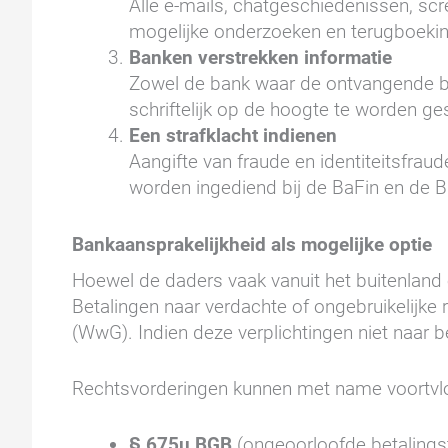
Alle e-mails, chatgeschiedenissen, s
mogelijke onderzoeken en terugboeki
Banken verstrekken informatie
Zowel de bank waar de ontvangende ban
schriftelijk op de hoogte te worden g
Een strafklacht indienen
Aangifte van fraude en identiteitsfrau
worden ingediend bij de BaFin en de 
Bankaansprakelijkheid als mogelijke optie
Hoewel de daders vaak vanuit het buitenlan
Betalingen naar verdachte of ongebruikelijke
(WwG). Indien deze verplichtingen niet naar
Rechtsvorderingen kunnen met name voortvloe
§ 675u BGB
(ongeoorloofde betalings