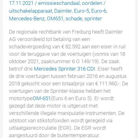
17.11.2021
/
emissieschandaal
,
oordelen
/
uitschakelapparaat
,
Daimler
,
Euro-5
,
Euro-6
,
Mercedes-Benz
,
OM651
,
schade
,
sprinter
De regionale rechtbank van Freiburg heeft Daimler
AG veroordeeld tot betaling van een
schadevergoeding van € 82.592 aan een eiser in ruil
voor de teruggave van de voertuigen (vonnis van 18
oktober 2021, zaaknummer 6 O 149/19). De zaak
betrof drie
Mercedes Sprinter 316 CDI
. Eiser heeft
de drie voertuigen tussen februari 2016 en augustus
2018 gekocht voor een totaalprijs van € 111.960,-. De
voertuigen van de Sprinter-klasse hebben het
motortype
OM-651
(Euro 6 en Euro 5). Er wordt
gezegd dat deze motor is uitgerust met
verschillende illegale manipulatie-instrumenten. De
uitstoot van stikstofoxiden wordt geregeld via
uitlaatgasrecirculatie (EGR). De EGR wordt
aangestuurd door de buitentemperatuur.