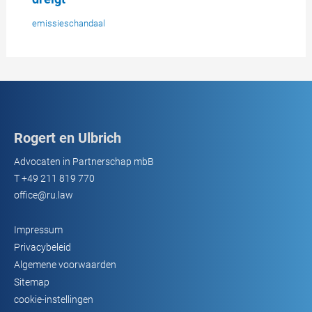
emissieschandaal
Rogert en Ulbrich
Advocaten in Partnerschap mbB
T
+49 211 819 770
office@ru.law
Impressum
Privacybeleid
Algemene voorwaarden
Sitemap
cookie-instellingen