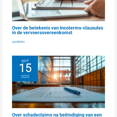
Over de betekenis van Incoterms-clausules
in de vervoersovereenkomst
oordelen
april
15
2025
Over schadeclaims na beëindiging van een