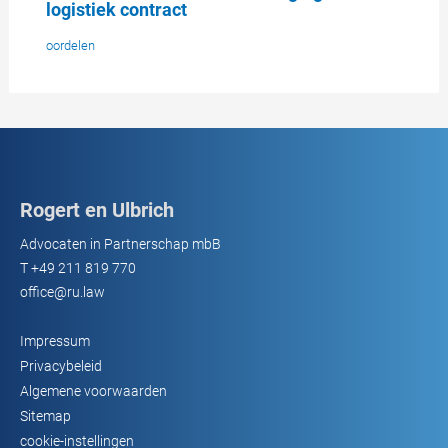
logistiek contract
oordelen
Rogert en Ulbrich
Advocaten in Partnerschap mbB
T
+49 211 819 770
office@ru.law
Impressum
Privacybeleid
Algemene voorwaarden
Sitemap
cookie-instellingen