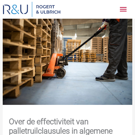
Ga
Hoo
naar
inhoud
Over de effectiviteit van
palletruilclausules in algemene