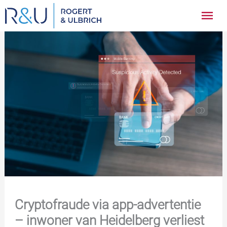
Ga
Hoo
naar
inhoud
Cryptofraude via app-advertentie
– inwoner van Heidelberg verliest