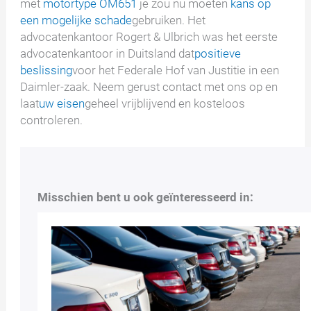
met
motortype OM651
je zou nu moeten
kans op
een
mogelijke schade
gebruiken. Het
advocatenkantoor Rogert & Ulbrich was het eerste
advocatenkantoor in Duitsland dat
positieve
beslissing
voor het Federale Hof van Justitie in een
Daimler-zaak. Neem gerust contact met ons op en
laat
uw eisen
geheel vrijblijvend en kosteloos
controleren.
Misschien bent u ook geïnteresseerd in: