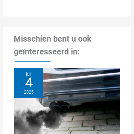
Misschien bent u ook
geïnteresseerd in:
juli
4
2025