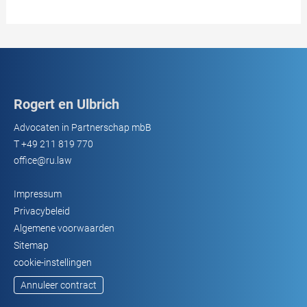
Rogert en Ulbrich
Advocaten in Partnerschap mbB
T
+49 211 819 770
office@ru.law
Impressum
Privacybeleid
Algemene voorwaarden
Sitemap
cookie-instellingen
Annuleer contract