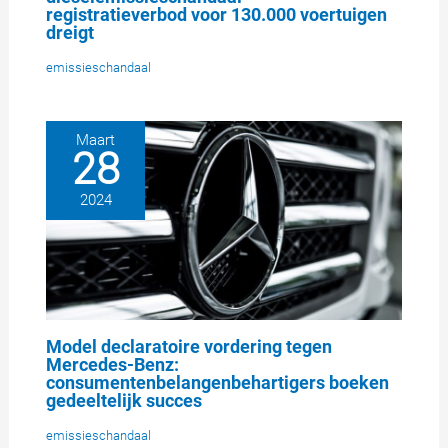
registratieverbod voor 130.000 voertuigen
dreigt
emissieschandaal
Maart
28
2024
Model declaratoire vordering tegen
Mercedes-Benz:
consumentenbelangenbehartigers boeken
gedeeltelijk succes
emissieschandaal