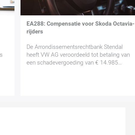
EA288: Compensatie voor Skoda Octavia-
rijders
De Arrondissementsrechtbank Stendal
is
heeft VW AG veroordeeld tot betaling van
een schadevergoeding van € 14.985…