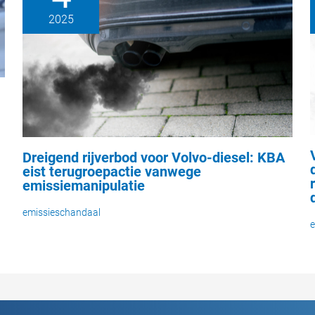
2025
Dreigend rijverbod voor Volvo-diesel: KBA
eist terugroepactie vanwege
emissiemanipulatie
emissieschandaal
e