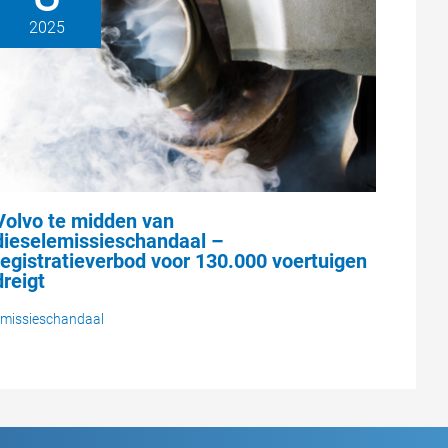
2025
Volvo te midden van
dieselemissieschandaal –
registratieverbod voor 130.000 voertuigen
dreigt
missieschandaal