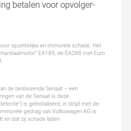
g betalen voor opvolger-
oor opzettelijke en immorele schade. Het
 “schandaalmotor” EA189, de EA288 met Euro
d.
van de beslissende Senaat – een
ringen van de Senaat is deze
ectie") is geïnstalleerd, in strijd met de
t immorele gedrag van Volkswagen AG is
 en dat zij schade lijden.