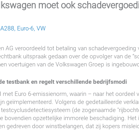
kswagen moet ook schadevergoedin
EA288
,
Euro-6
,
VW
 AG veroordeeld tot betaling van schadevergoeding v
 rechtbank uitspraak gedaan over de opvolger van de
enen voertuigen van de Volkswagen Groep is ingebouw
de testbank en regelt verschillende bedrijfsmodi
I met Euro 6-emissienorm, waarin – naar het oordeel 
n geïmplementeerd. Volgens de gedetailleerde verkla
 testcyclusdetectiesysteem (de zogenaamde "rijbochtdet
e bovendien opzettelijke immorele beschadiging. He
en gedreven door winstbelangen, dat zij kopers misleidt