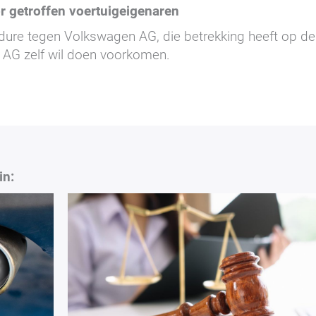
r getroffen voertuigeigenaren
dure tegen Volkswagen AG, die betrekking heeft op d
n AG zelf wil doen voorkomen.
in: