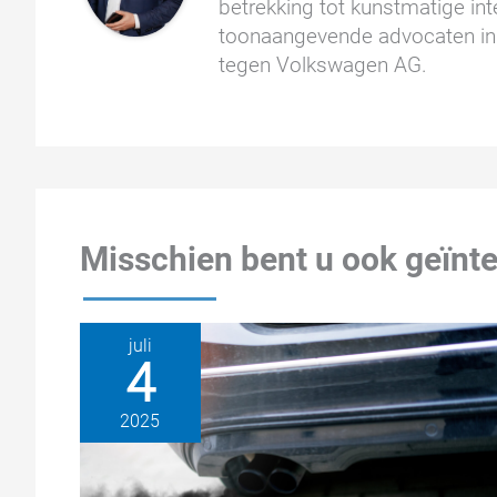
betrekking tot kunstmatige inte
toonaangevende advocaten in 
tegen Volkswagen AG.
Misschien bent u ook geïnte
juli
4
2025