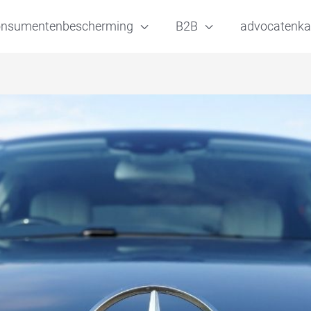
onsumentenbescherming
B2B
advocatenka