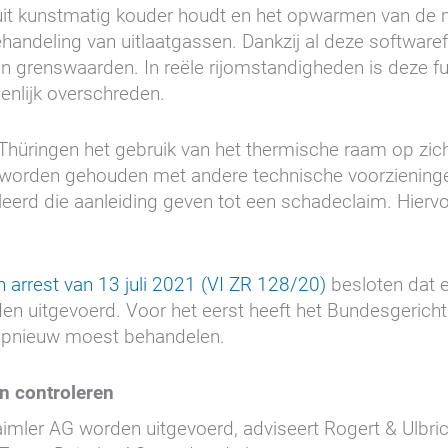
cuit kunstmatig kouder houdt en het opwarmen van de m
handeling van uitlaatgassen. Dankzij al deze software
n grenswaarden. In reële rijomstandigheden is deze fu
enlijk overschreden.
üringen het gebruik van het thermische raam op zichz
worden gehouden met andere technische voorzieninge
leerd die aanleiding geven tot een schadeclaim. Hiervo
n arrest van 13 juli 2021 (VI ZR 128/20)
besloten dat e
en uitgevoerd. Voor het eerst heeft het Bundesgerich
 opnieuw moest behandelen.
en controleren
mler AG worden uitgevoerd, adviseert Rogert & Ulbri