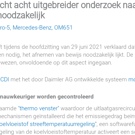
cht acht uitgebreider onderzoek naa
noodzakelijk
ro-5
,
Mercedes-Benz
,
OM651
t tijdens de hoofdzitting van 29 juni 2021 verklaard 
en nodig, het afnemen van bewijs noodzakelijk lijkt. D
gewezen, onvoldoende op dit aspect ingegaan.
 CDI
met het door Daimler AG ontwikkelde systeem
mo
 nauwkeuriger worden gecontroleerd
enaamde
"thermo venster"
waardoor de uitlaatgasrecircul
tmechanismen geïnstalleerd die het emissiegedrag beïn
koelvloeistof streeftemperatuurregeling"
, een softwaref
egeling van de koelvloeistoftemperatuur activeert een 