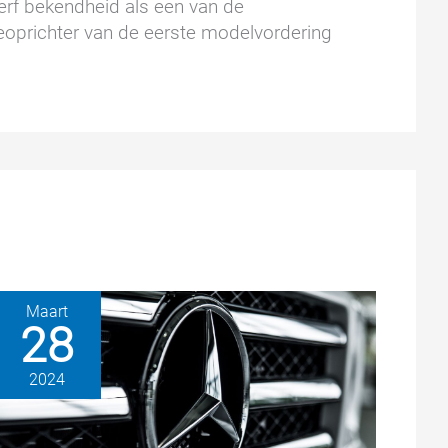
wierf bekendheid als een van de
oprichter van de eerste modelvordering
Maart
28
2024