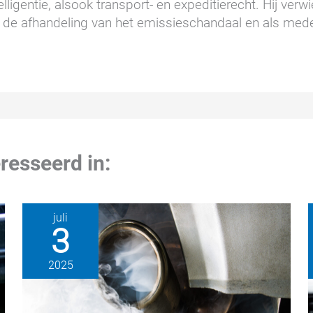
lligentie, alsook transport- en expeditierecht. Hij ver
de afhandeling van het emissieschandaal en als mede
resseerd in:
juli
3
2025