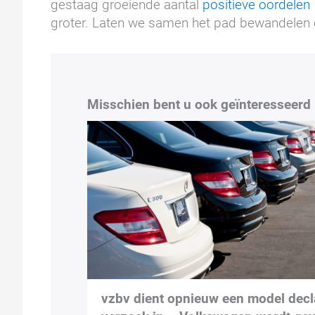
gestaag groeiende aantal
positieve oordelen
groter. Laten we samen het pad bewandelen 
Misschien bent u ook geïnteresseerd 
vzbv dient opnieuw een model decl