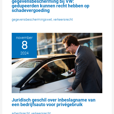
gegevensbescherming bij VW:
gedupeerden kunnen recht hebben op
schadevergoeding
gegevensbeschermingswet
,
verkeersrecht
november
8
2024
Juridisch geschil over inbeslagname van
een bedrijfsauto voor privégebruik
arbeidsrecht
,
verkeersrecht