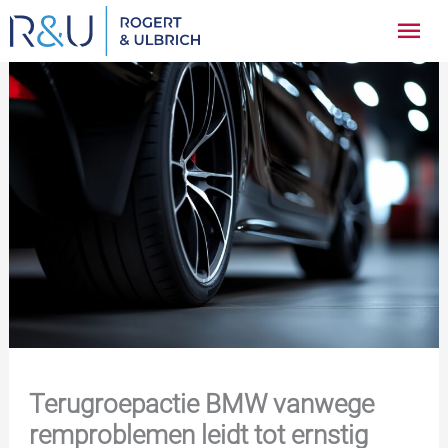
Ga
Hoo
naar
inhoud
Terugroepactie BMW vanwege
remproblemen leidt tot ernstig