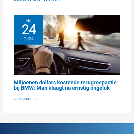
okt
24
2024
Miljoenen dollars kostende terugroepactie
bij BMW: Man klaagt na ernstig ongeluk
verkeersrecht