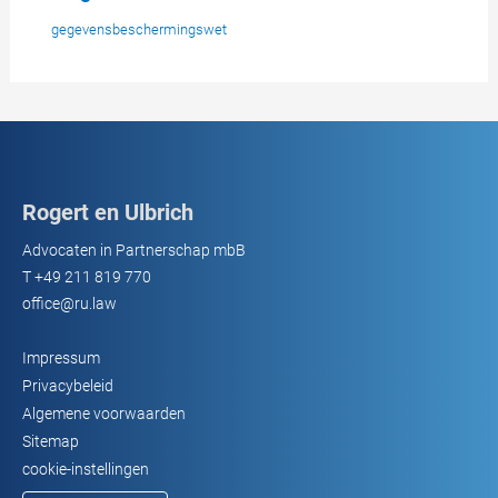
gegevensbeschermingswet
Rogert en Ulbrich
Advocaten in Partnerschap mbB
T
+49 211 819 770
office@ru.law
Impressum
Privacybeleid
Algemene voorwaarden
Sitemap
cookie-instellingen