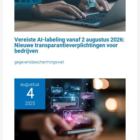
Vereiste AI-labeling vanaf 2 augustus 2026:
Nieuwe transparantieverplichtingen voor
bedrijven
gegevensbeschermingswet
augustus
4
2025