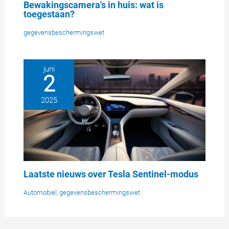
Bewakingscamera's in huis: wat is
toegestaan?
gegevensbeschermingswet
juni
2
2025
Laatste nieuws over Tesla Sentinel-modus
Automobiel
,
gegevensbeschermingswet