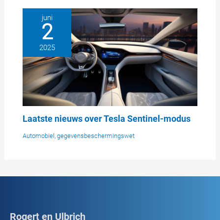
juni
2
2025
Laatste nieuws over Tesla Sentinel-modus
Automobiel
,
gegevensbeschermingswet
Rogert en Ulbrich