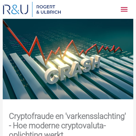
Ga
Hoo
naar
inhoud
Cryptofraude en 'varkensslachting'
- Hoe moderne cryptovaluta-
oplichting werkt