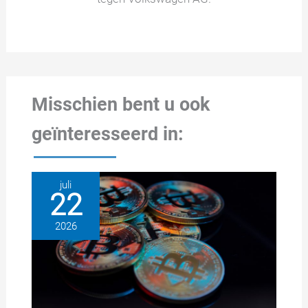
Misschien bent u ook
geïnteresseerd in:
juli
22
2026