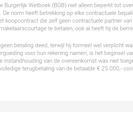
e Burgerlijk Wetboek (BGB) niet alleen beperkt tot ov
e norm heeft betrekking op elke contractuele bepalin
 het koopcontract die zelf geen contractuele partner va
akelaarscourtage te betalen, ook al heeft hij de bemi
geen betaling deed, terwijl hij formeel wel verplicht
ergoeding voor hun rekening namen, is het beginsel van
ke instandhouding van de overeenkomst was niet toeg
volledige terugbetaling van de betaalde € 25.000,- conf