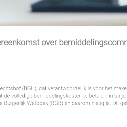
vereenkomst over bemiddelingscomm
echtshof (BGH), dat verantwoordelijk is voor het make
 de volledige bemiddelingskosten te betalen, in strijd
e Burgerlijk Wetboek (BGB) en daarom nietig is. Dit ge