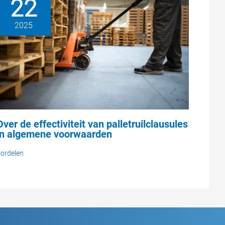
22
2025
Over de effectiviteit van palletruilclausules
in algemene voorwaarden
ordelen