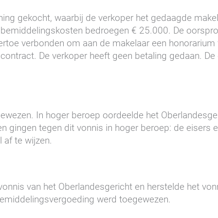
ing gekocht, waarbij de verkoper het gedaagde make
emiddelingskosten bedroegen € 25.000. De oorspronk
h ertoe verbonden om aan de makelaar een honorarium v
opcontract. De verkoper heeft geen betaling gedaan. De 
egewezen. In hoger beroep oordeelde het Oberlandesge
en gingen tegen dit vonnis in hoger beroep: de eisers ei
 af te wijzen.
 vonnis van het Oberlandesgericht en herstelde het vonn
e bemiddelingsvergoeding werd toegewezen.