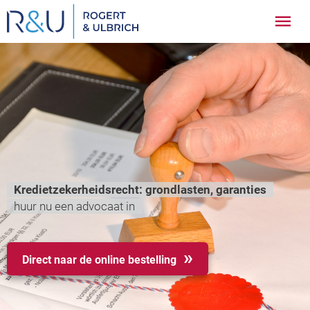
Ga
Hoo
naar
inhoud
Kredietzekerheidsrecht: grondlasten, garanties
huur nu een advocaat in
Direct naar de online bestelling