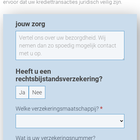
ervoor dat uw krediettransacties juridisch veilig zijn.
E
jouw zorg
X
O
-
N
i
e
u
Heeft u een
w
rechtsbijstandsverzekering?
v
Ja
Nee
e
r
z
Welke verzekeringsmaatschappij?
*
o
e
k
Wat is uw verzekeringsnummer?