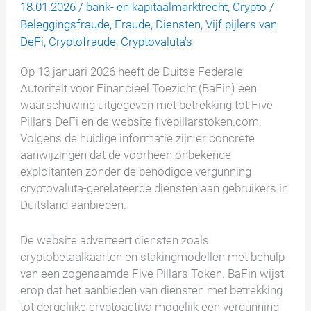
18.01.2026
/
bank- en kapitaalmarktrecht
,
Crypto
/
Beleggingsfraude
,
Fraude
,
Diensten
,
Vijf pijlers van
DeFi
,
Cryptofraude
,
Cryptovaluta's
Op 13 januari 2026 heeft de Duitse Federale
Autoriteit voor Financieel Toezicht (BaFin) een
waarschuwing uitgegeven met betrekking tot Five
Pillars DeFi en de website fivepillarstoken.com.
Volgens de huidige informatie zijn er concrete
aanwijzingen dat de voorheen onbekende
exploitanten zonder de benodigde vergunning
cryptovaluta-gerelateerde diensten aan gebruikers in
Duitsland aanbieden.
De website adverteert diensten zoals
cryptobetaalkaarten en stakingmodellen met behulp
van een zogenaamde Five Pillars Token. BaFin wijst
erop dat het aanbieden van diensten met betrekking
tot dergelijke cryptoactiva mogelijk een vergunning