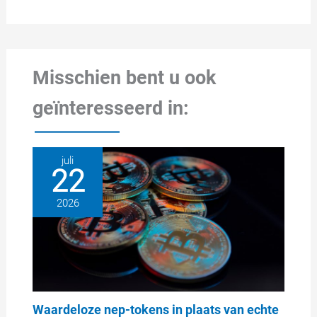
Misschien bent u ook
geïnteresseerd in:
juli
22
2026
Waardeloze nep-tokens in plaats van echte