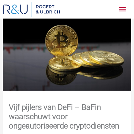
Ga
Hoo
naar
inhoud
Vijf pijlers van DeFi – BaFin
waarschuwt voor
ongeautoriseerde cryptodiensten