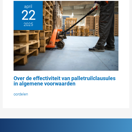
april
22
2025
Over de effectiviteit van palletruilclausules
in algemene voorwaarden
oordelen