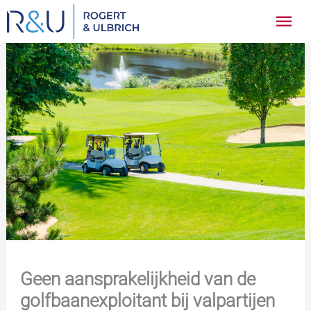
Ga
Hoo
naar
inhoud
Geen aansprakelijkheid van de
golfbaanexploitant bij valpartijen