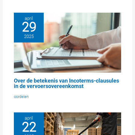
april
29
2025
Over de betekenis van Incoterms-clausules
in de vervoersovereenkomst
oordelen
april
22