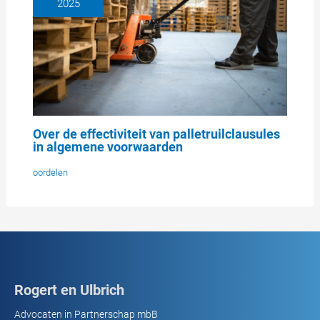
2025
Over de effectiviteit van palletruilclausules
in algemene voorwaarden
oordelen
Rogert en Ulbrich
Advocaten in Partnerschap mbB