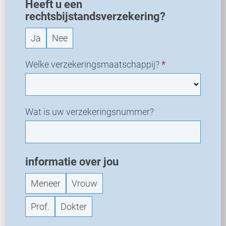
u
Heeft u een
w
rechtsbijstandsverzekering?
v
Ja
Nee
e
r
z
Welke verzekeringsmaatschappij?
*
o
e
k
Wat is uw verzekeringsnummer?
informatie over jou
Meneer
Vrouw
Prof.
Dokter