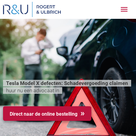
Ga
Hoo
naar
inhoud
Tesla Model X defecten: Schadevergoeding claimen
huur nu een advocaat in
Direct naar de online bestelling