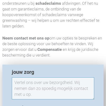
ondersteunen u bij
schadeclaims
afdwingen. Of het nu
gaat om garantieclaims, de ontbinding van de
koopovereenkomst of schadeclaims vanwege
greenwashing – wij helpen u om uw rechten effectief te
laten gelden.
Neem contact met ons op
om uw opties te bespreken en
de beste oplossing voor uw behoeften te vinden. Wij
zorgen ervoor dat u
Compensatie
en krijg de juridische
bescherming die u verdient.
E
jouw zorg
X
O
-
N
i
e