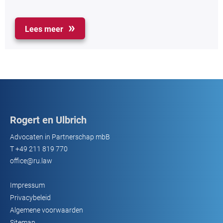
Lees meer
Rogert en Ulbrich
Advocaten in Partnerschap mbB
T
+49 211 819 770
office@ru.law
Impressum
Privacybeleid
Algemene voorwaarden
Sitemap