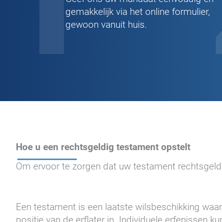
gemakkelijk via het online formulier,
gewoon vanuit huis.
Hoe u een rechtsgeldig testament opstelt
Om ervoor te zorgen dat uw testament rechtsgeldig
Een testament is een laatste wilsbeschikking waa
positie van de erflater in. Individuele erfenissen 