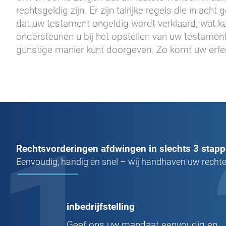
rechtsgeldig zijn. Er zijn talrijke regels die in a
dat uw testament ongeldig wordt verklaard, wat kan
ondersteunen u bij het opstellen van uw testament 
gunstige manier kunt doorgeven. Zo komt uw erfe
1
Rechtsvorderingen afdwingen in slechts 3 stap
Eenvoudig, handig en snel – wij handhaven uw rechte
inbedrijfstelling
Geef ons uw mandaat eenvoudig en