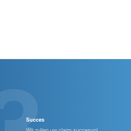
3
Succes
Wij zullen uw claim succesvol