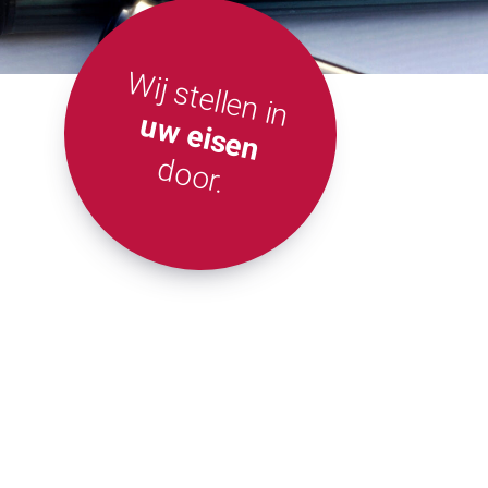
Wij stellen in
uw eisen
door.