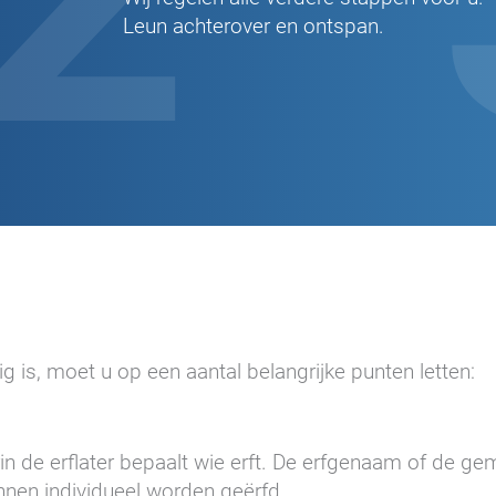
Leun achterover en ontspan.
 is, moet u op een aantal belangrijke punten letten:
rin de erflater bepaalt wie erft. De erfgenaam of de
kunnen individueel worden geërfd.