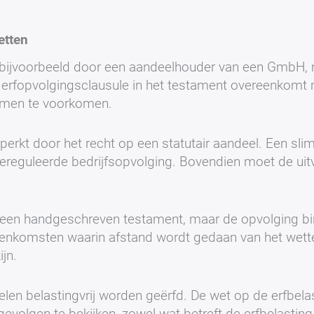
etten
 bijvoorbeeld door een aandeelhouder van een GmbH,
e erfopvolgingsclausule in het testament overeenkomt 
emen te voorkomen.
perkt door het recht op een statutair aandeel. Een sli
gereguleerde bedrijfsopvolging. Bovendien moet de uit
 een handgeschreven testament, maar de opvolging bi
enkomsten waarin afstand wordt gedaan van het wettel
jn.
 belastingvrij worden geërfd. De wet op de erfbelas
 gevolgen te bekijken, zowel wat betreft de erfbelastin