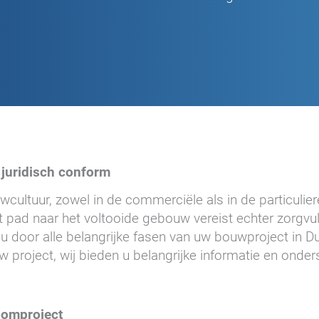
 juridisch conform
ultuur, zowel in de commerciële als in de particulier
pad naar het voltooide gebouw vereist echter zorgvul
 u door alle belangrijke fasen van uw bouwproject in D
 project, wij bieden u belangrijke informatie en onde
oomproject