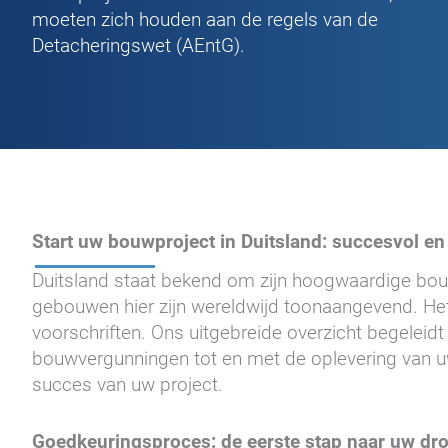
moeten zich houden aan de regels van de
Detacheringswet (AEntG).
Start uw bouwproject in Duitsland: succesvol en
Duitsland staat bekend om zijn hoogwaardige bouwc
gebouwen hier zijn wereldwijd toonaangevend. Het 
voorschriften. Ons uitgebreide overzicht begeleidt
bouwvergunningen tot en met de oplevering van uw
succes van uw project.
Goedkeuringsproces: de eerste stap naar uw dr