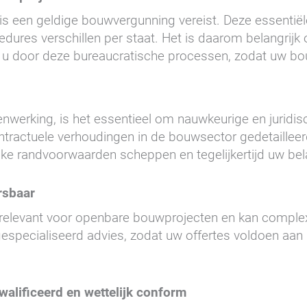
s een geldige bouwvergunning vereist. Deze essentiële
edures verschillen per staat. Het is daarom belangrijk
 u door deze bureaucratische processen, zodat uw bou
werking, is het essentieel om nauwkeurige en juridisc
contractuele verhoudingen in de bouwsector gedetaille
ijke randvoorwaarden scheppen en tegelijkertijd uw b
rsbaar
e relevant voor openbare bouwprojecten en kan compl
gespecialiseerd advies, zodat uw offertes voldoen aan 
.
lificeerd en wettelijk conform