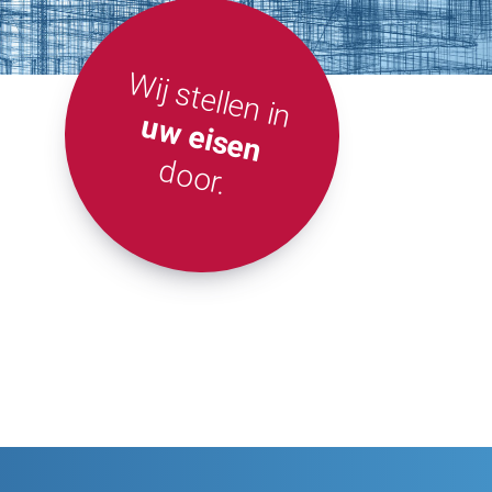
Wij stellen in
uw eisen
door.