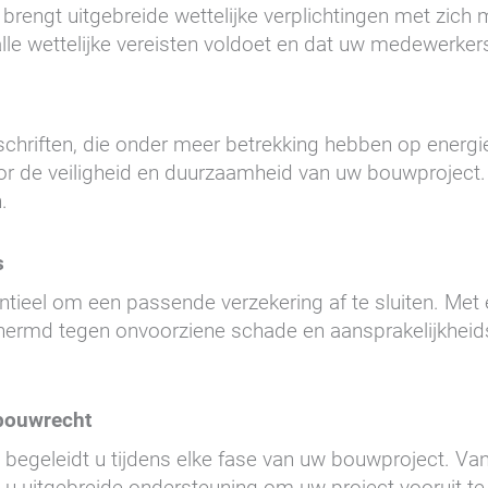
brengt uitgebreide wettelijke verplichtingen met zich 
le wettelijke vereisten voldoet en dat uw medewerkers 
riften, die onder meer betrekking hebben op energie-eff
l voor de veiligheid en duurzaamheid van uw bouwprojec
.
s
sentieel om een passende verzekering af te sluiten. Me
chermd tegen onvoorziene schade en aansprakelijkhei
 bouwrecht
 begeleidt u tijdens elke fase van uw bouwproject. Van 
n u uitgebreide ondersteuning om uw project vooruit te