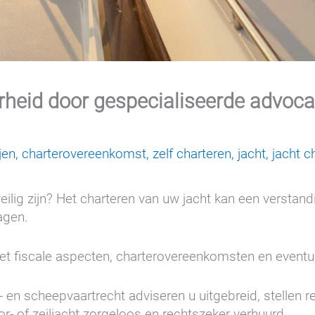
rheid door gespecialiseerde advoca
jen
,
charterovereenkomst
,
zelf charteren
,
jacht
,
jacht c
 veilig zijn? Het charteren van uw jacht kan een versta
lagen.
t fiscale aspecten, charterovereenkomsten en eventu
en scheepvaartrecht adviseren u uitgebreid, stellen re
- of zeiljacht zorgeloos en rechtszeker verhuurd.