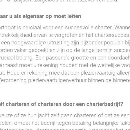
aar u als eigenaar op moet letten
portboot is cruciaal voor een succesvolle charter. Wann
rekkelijkheid ervan te vergroten en het chartersucces 
t een hoogwaardige uitrusting zijn bijzonder populair bi
orden vaker geboekt en zijn op de lange termijn succesv
cruciaal belang. Een passende grootte en een doordach
aarnaast moet u rekening houden met de wettelijke voor
ficaat. Houd er rekening mee dat een pleziervaartuig al
erordening pleziervaartuigenverhuur binnen de binnenv
lf charteren of charteren door een charterbedrijf?
euze of ze hun jacht zelf gaan charteren of dat ze een
len, omdat het bedrijf tegen betaling belangrijke take