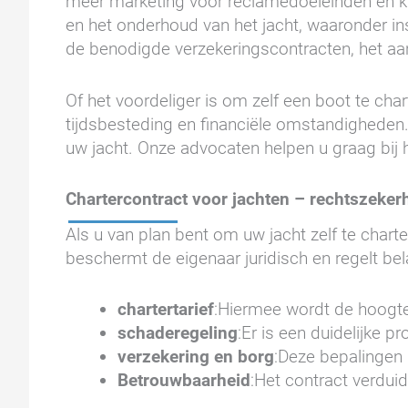
meer marketing voor reclamedoeleinden en kl
en het onderhoud van het jacht, waaronder in
de benodigde verzekeringscontracten, het aa
Of het voordeliger is om zelf een boot te char
tijdsbesteding en financiële omstandigheden. 
uw jacht. Onze advocaten helpen u graag bij
Chartercontract voor jachten – rechtszeker
Als u van plan bent om uw jacht zelf te charte
beschermt de eigenaar juridisch en regelt bela
chartertarief
:Hiermee wordt de hoogt
schaderegeling
:Er is een duidelijke 
verzekering en borg
:Deze bepalingen 
Betrouwbaarheid
:Het contract verduid