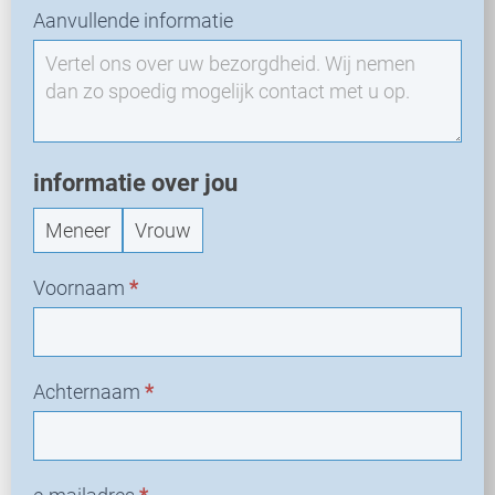
Aanvullende informatie
w
e
a
a
n
v
informatie over jou
r
a
Meneer
Vrouw
a
g
Voornaam
*
Achternaam
*