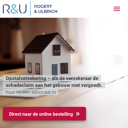
Ga
Hoo
naar
inhoud
Opstalverzekering – als de verzekeraar de
schadeclaim aan het gebouw niet vergoedt.
huur nu een advocaat in
Direct naar de online bestelling