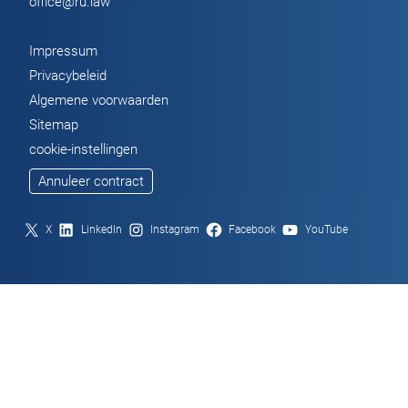
office@ru.law
Impressum
Privacybeleid
Algemene voorwaarden
Sitemap
cookie-instellingen
Annuleer contract
X
LinkedIn
Instagram
Facebook
YouTube