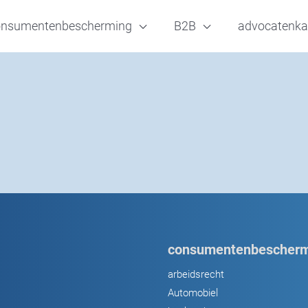
onsumentenbescherming
B2B
advocatenka
consumentenbescherm
arbeidsrecht
Automobiel