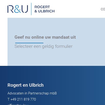
Ga
naar
c
inhoud
Geef nu online uw mandaat uit
Selecteer een geldig formulier
Rogert en Ulbrich
Advocaten in Partnerschap mbB
T
+49 211 819 770