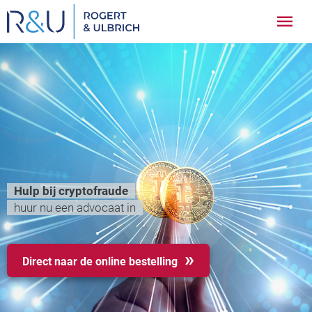
Ga
Hoo
naar
inhoud
Hulp bij cryptofraude
huur nu een advocaat in
Direct naar de online bestelling