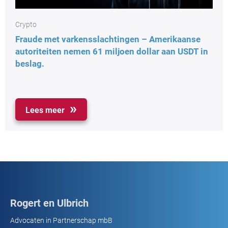
Crypto
Fraude met varkensslachtingen – Amerikaanse
autoriteiten nemen 61 miljoen dollar aan USDT in
beslag.
Lees meer
Rogert en Ulbrich
Advocaten in Partnerschap mbB