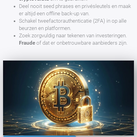
Deel nooit seed phrases en privésleutels en maak
er altijd een offline back-up van.
Schakel tweefactorauthenticatie (2FA) in op alle
beurzen en platformen.
Zoek zorgvuldig naar tekenen van investeringen.
Fraude
of dat er onbetrouwbare aanbieders zijn.