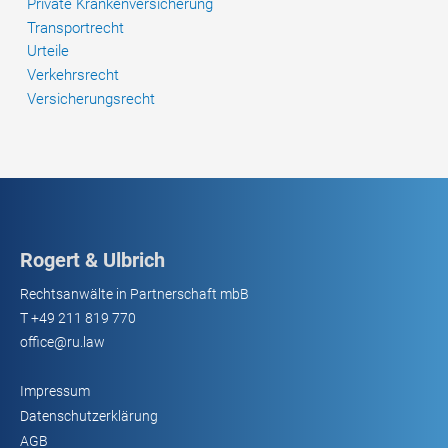
Private Krankenversicherung
Transportrecht
Urteile
Verkehrsrecht
Versicherungsrecht
Rogert & Ulbrich
Rechtsanwälte in Partnerschaft mbB
T
+49 211 819 770
office@ru.law
Impressum
Datenschutzerklärung
AGB