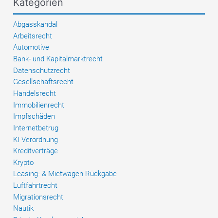
Kategorien
Vorläufige
Liste
Abgasskandal
veröffentlicht
Arbeitsrecht
Automotive
Bank- und Kapitalmarktrecht
Datenschutzrecht
Gesellschaftsrecht
Handelsrecht
Immobilienrecht
Impfschäden
Internetbetrug
KI Verordnung
Kreditverträge
Krypto
Leasing- & Mietwagen Rückgabe
Luftfahrtrecht
Migrationsrecht
Nautik