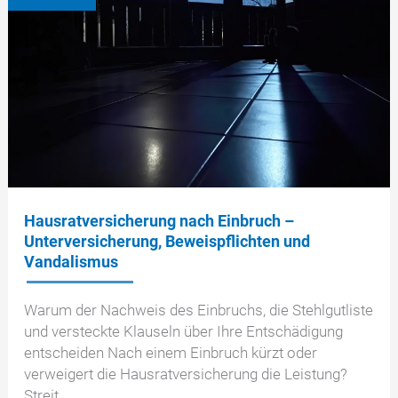
Hausratversicherung nach Einbruch –
Unterversicherung, Beweispflichten und
Vandalismus
Warum der Nachweis des Einbruchs, die Stehlgutliste
und versteckte Klauseln über Ihre Entschädigung
entscheiden Nach einem Einbruch kürzt oder
verweigert die Hausratversicherung die Leistung?
Streit