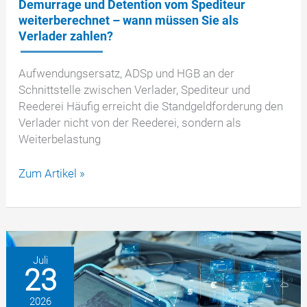
Demurrage und Detention vom Spediteur
weiterberechnet – wann müssen Sie als
Verlader zahlen?
Aufwendungsersatz, ADSp und HGB an der
Schnittstelle zwischen Verlader, Spediteur und
Reederei Häufig erreicht die Standgeldforderung den
Verlader nicht von der Reederei, sondern als
Weiterbelastung
Demurrage
Zum Artikel »
und
Detention
vom
Spediteur
weiterberechnet
Juli
23
–
wann
2026
müssen