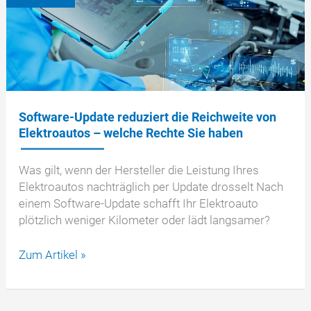
Sie
als
Verlader
zahlen?
Software-Update reduziert die Reichweite von
Elektroautos – welche Rechte Sie haben
Was gilt, wenn der Hersteller die Leistung Ihres
Elektroautos nachträglich per Update drosselt Nach
einem Software-Update schafft Ihr Elektroauto
plötzlich weniger Kilometer oder lädt langsamer?
Software-
Zum Artikel »
Update
reduziert
die