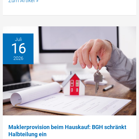
Zum Artikel »
in
Hamburg,
Bremerhaven
und
Wilhelmshaven
Juli
16
–
Hafen-
2026
spezifische
Regelungen
Maklerprovision beim Hauskauf: BGH schränkt
Halbteilung ein