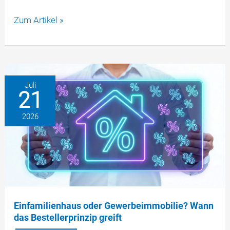
Wertlose
Zum Artikel »
Fake-
Token
statt
echter
Auszahlung:
Juli
21
Wenn
„USDT”
2026
kein
USDT
ist
Einfamilienhaus oder Gewerbeimmobilie? Wann
das Bestellerprinzip greift