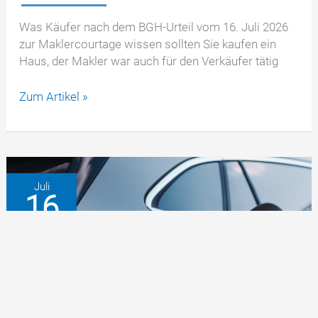
Was Käufer nach dem BGH-Urteil vom 16. Juli 2026
zur Maklercourtage wissen sollten Sie kaufen ein
Haus, der Makler war auch für den Verkäufer tätig
Maklerprovision
Zum Artikel »
beim
Hauskauf:
BGH
schränkt
Halbteilung
Juli
16
ein
2026