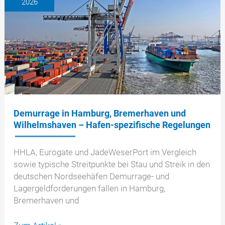
2026
wann
nicht?
Demurrage in Hamburg, Bremerhaven und
Wilhelmshaven – Hafen-spezifische Regelungen
HHLA, Eurogate und JadeWeserPort im Vergleich
sowie typische Streitpunkte bei Stau und Streik in den
deutschen Nordseehäfen Demurrage- und
Lagergeldforderungen fallen in Hamburg,
Bremerhaven und
Demurrage